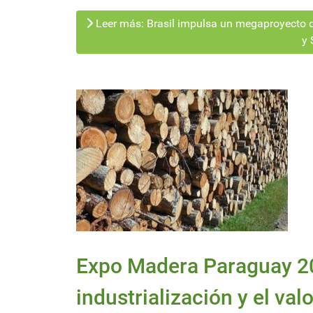
Leer más: Brasil impulsa un megaproyecto d
y 
Expo Madera Paraguay 20
industrialización y el val