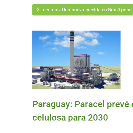
Leer más: Una nueva crecida en Brasil pone b
Paraguay: Paracel prevé e
celulosa para 2030