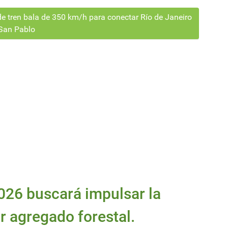
e tren bala de 350 km/h para conectar Río de Janeiro
San Pablo
26 buscará impulsar la
or agregado forestal.