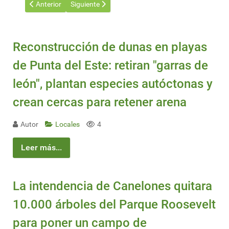
Artículo anterior: Tren Bioceánico transformará el comercio en A
Artículo siguiente: Historial de incumplimientos c
Anterior
Siguiente
Reconstrucción de dunas en playas
de Punta del Este: retiran "garras de
león", plantan especies autóctonas y
crean cercas para retener arena
Autor
Locales
4
Leer más...
La intendencia de Canelones quitara
10.000 árboles del Parque Roosevelt
para poner un campo de