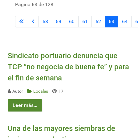
Página 63 de 128
58
59
60
61
62
63
64
6
Sindicato portuario denuncia que
TCP “no negocia de buena fe” y para
el fin de semana
Autor
Locales
17
Leer más...
Una de las mayores siembras de