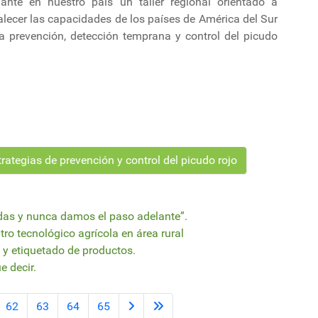
lante en nuestro país un taller regional orientado a
alecer las capacidades de los países de América del Sur
la prevención, detección temprana y control del picudo
rategias de prevención y control del picudo rojo
das y nunca damos el paso adelante”.
ro tecnológico agrícola en área rural
 y etiquetado de productos.
e decir.
62
63
64
65