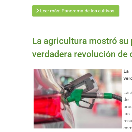
Leer más: Panorama de los cultivos.
La agricultura mostró su
verdadera revolución de 
La 
ver
La 
de 
pro
las
res
com