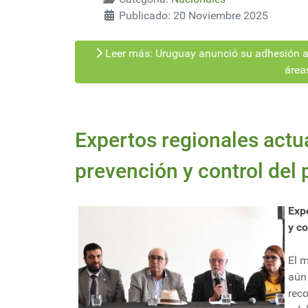
Publicado: 20 Noviembre 2025
Leer más: Uruguay anunció su adhesión a l
áreas
Expertos regionales actua
prevención y control del 
Exp
y co
El m
aú
rec