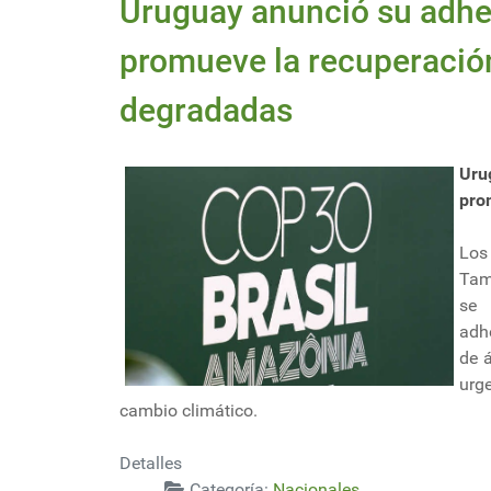
Uruguay anunció su adhesi
promueve la recuperación
degradadas
Uru
pro
Los
Tam
se 
adhe
de á
urge
cambio climático.
Detalles
Categoría:
Nacionales