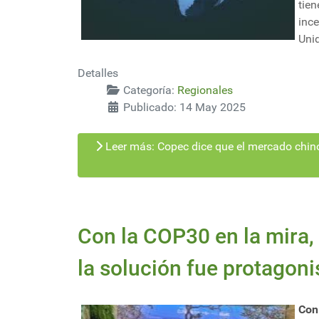
tie
inc
Uni
Detalles
Categoría:
Regionales
Publicado: 14 May 2025
Leer más: Copec dice que el mercado chino 
Con la COP30 en la mira, 
la solución fue protagoni
Con