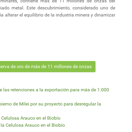
liminares, contiene más de 11 millones de onzas del
ciado metal. Este descubrimiento, considerado uno de
a alterar el equilibrio de la industria minera y dinamizar
eserva de oro de más de 11 millones de onzas
de las retenciones a la exportación para más de 1.000
ierno de Milei por su proyecto para desregular la
 Celulosa Arauco en el Biobío
la Celulosa Arauco en el Biobío