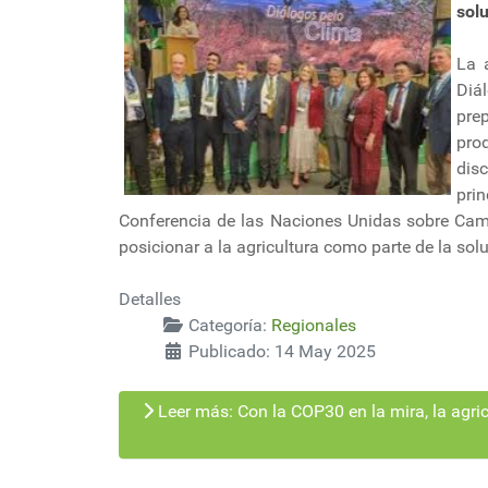
solu
La 
Diá
pre
pro
dis
pri
Conferencia de las Naciones Unidas sobre Cam
posicionar a la agricultura como parte de la solu
Detalles
Categoría:
Regionales
Publicado: 14 May 2025
Leer más: Con la COP30 en la mira, la agric