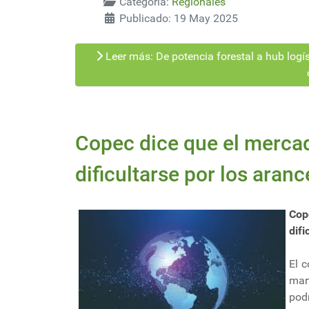
Categoría:
Regionales
Publicado: 19 May 2025
Leer más: De potencia forestal a hub logíst
Copec dice que el mercad
dificultarse por los aran
Cop
difi
El 
mar
pod