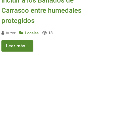
incluir a los Bañados de
Carrasco entre humedales
protegidos
Autor
Locales
18
Leer más...