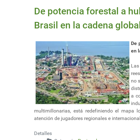
De potencia forestal a hub
Brasil en la cadena global
De p
en l
Las
rees
no s
dist
a c
ind
multimillonarias, está redefiniendo el mapa l
atención de jugadores regionales e internaciona
Detalles