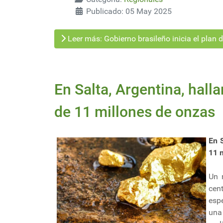
Publicado: 05 May 2025
Leer más: Gobierno brasileño inicia el plan 
En Salta, Argentina, hall
de 11 millones de onzas
En 
11 
Un 
cen
esp
una