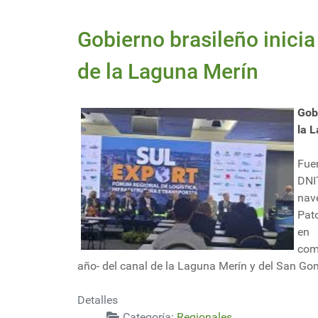
Gobierno brasileño inicia
de la Laguna Merín
Gob
la 
Fue
DNI
nav
Pato
en 
com
año- del canal de la Laguna Merín y del San Gon
Detalles
Categoría:
Regionales