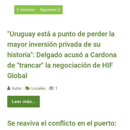
Artículo anterior: Una nueva crecida en Brasil pone bajo vigilanc
Artículo siguiente: Brasil impulsa un megaproyect
Anterior
Siguiente
"Uruguay está a punto de perder la
mayor inversión privada de su
historia": Delgado acusó a Cardona
de "trancar" la negociación de HIF
Global
Autor
Locales
1
Leer más...
Se reaviva el conflicto en el puerto: