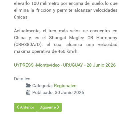
elevarlo 100 milímetro por encima del suelo, lo que
elimina la fricción y permite alcanzar velocidades
únicas.
Actualmente, el tren más veloz se encuentra en
China y es el Shangai Maglev CR Harmnony
(CRH380A/D), el cual alcanza una velocidad
máxima operativa de 460 km/h.
UYPRESS -Montevideo - URUGUAY - 28 Junio 2026
Detalles
Categoría:
Regionales
Publicado: 30 Junio 2026
Artículo anterior: Paraguay: Paracel prevé el inicio de la produ
Artículo siguiente: Expo Madera Paraguay 2026 busc
Anterior
Siguiente