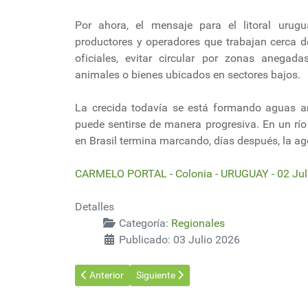
Por ahora, el mensaje para el litoral urug
productores y operadores que trabajan cerca d
oficiales, evitar circular por zonas anegadas
animales o bienes ubicados en sectores bajos.
La crecida todavía se está formando aguas ar
puede sentirse de manera progresiva. En un rí
en Brasil termina marcando, días después, la ag
CARMELO PORTAL - Colonia - URUGUAY - 02 Jul
Detalles
Categoría:
Regionales
Publicado: 03 Julio 2026
Artículo anterior: Arrancó la construcción del puente
Artículo siguiente: Paraguay: Paracel pre
Anterior
Siguiente