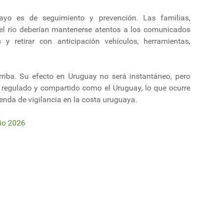
uayo es de seguimiento y prevención. Las familias,
el río deberían mantenerse atentos a los comunicados
 y retirar con anticipación vehículos, herramientas,
riba. Su efecto en Uruguay no será instantáneo, pero
o regulado y compartido como el Uruguay, lo que ocurre
enda de vigilancia en la costa uruguaya.
io 2026
 más largo de América Latina que permitirá "ganar espacio" sobre el mar
vé el inicio de la producción de celulosa para 2030