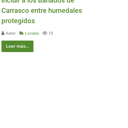
incluir a los Bañados de
Carrasco entre humedales
protegidos
Autor
Locales
10
Leer más...