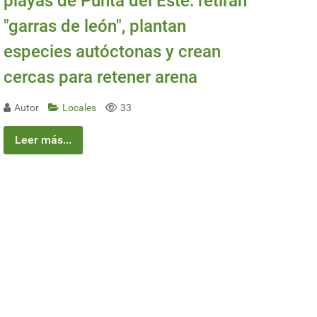
playas de Punta del Este: retiran
"garras de león", plantan
especies autóctonas y crean
cercas para retener arena
Autor
Locales
33
Leer más...