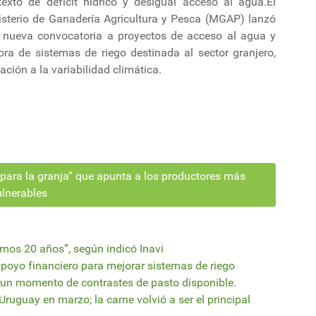
texto de déficit hídrico y desigual acceso al agua.El
isterio de Ganadería Agricultura y Pesca (MGAP) lanzó
 nueva convocatoria a proyectos de acceso al agua y
ora de sistemas de riego destinada al sector granjero,
ción a la variabilidad climática.
para la granja” que apunta a los productores más
ulnerables
imos 20 años”, según indicó Inavi
apoyo financiero para mejorar sistemas de riego
n un momento de contrastes de pasto disponible.
Uruguay en marzo; la carne volvió a ser el principal