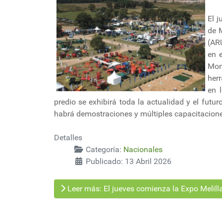
El j
de M
(AR
en e
Mon
her
en 
predio se exhibirá toda la actualidad y el futu
habrá demostraciones y múltiples capacitacion
Detalles
Categoría:
Nacionales
Publicado: 13 Abril 2026
Leer más: El jueves comienza la Expo Melil