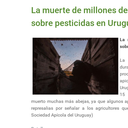
La muerte de millones de
sobre pesticidas en Urug
La 
sob
La 
dur
pro
api
Uru
15 
muerto muchas más abejas, ya que algunos api
represalias por señalar a los agricultores q
Sociedad Apícola del Uruguay)