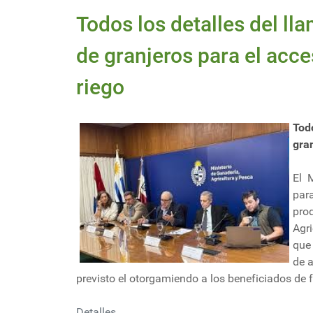
Todos los detalles del l
de granjeros para el acce
riego
Tod
gran
El 
par
pro
Agr
que
de a
previsto el otorgamiendo a los beneficiados de 
Detalles