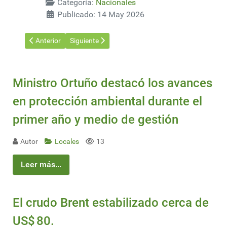
Categoría:
Nacionales
Publicado: 14 May 2026
Artículo anterior: Comenzó la zafra de soja 2026 en Nueva Palm
Artículo siguiente: El picudo rojo llegó a la palme
Anterior
Siguiente
Ministro Ortuño destacó los avances
en protección ambiental durante el
primer año y medio de gestión
Autor
Locales
13
Leer más...
El crudo Brent estabilizado cerca de
US$ 80.