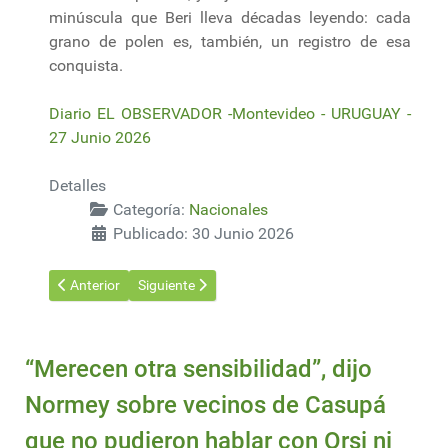
minúscula que Beri lleva décadas leyendo: cada
grano de polen es, también, un registro de esa
conquista.
Diario EL OBSERVADOR -Montevideo - URUGUAY -
27 Junio 2026
Detalles
Categoría:
Nacionales
Publicado: 30 Junio 2026
Artículo anterior: Salud en colmenas uruguayas, pieza clave en 
Artículo siguiente: Apicultura, en julio se habilita 
Anterior
Siguiente
“Merecen otra sensibilidad”, dijo
Normey sobre vecinos de Casupá
que no pudieron hablar con Orsi ni