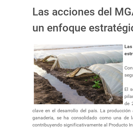
Las acciones del MG
un enfoque estratégic
Las
estr
Con
segu
El 
pila
de 
clave en el desarrollo del país. La producción
ganadería, se ha consolidado como una de las
contribuyendo significativamente al Producto Int