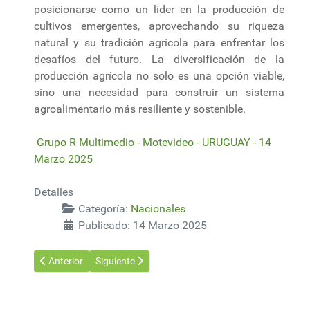
posicionarse como un líder en la producción de
cultivos emergentes, aprovechando su riqueza
natural y su tradición agrícola para enfrentar los
desafíos del futuro. La diversificación de la
producción agrícola no solo es una opción viable,
sino una necesidad para construir un sistema
agroalimentario más resiliente y sostenible.
Grupo R Multimedio - Motevideo - URUGUAY - 14
Marzo 2025
Detalles
Categoría:
Nacionales
Publicado: 14 Marzo 2025
Artículo anterior: Expoactiva Nacional de Soriano: aprestos final
Artículo siguiente: Orsi: Inversiones en investigaci
Anterior
Siguiente