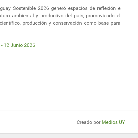
uguay Sostenible 2026 generó espacios de reflexión e
turo ambiental y productivo del país, promoviendo el
o científico, producción y conservación como base para
 - 12 Junio 2026
ueron recibidos por el gobierno; las concentraciones seguirán.
a Ronda de Negocios en la Expo Uruguay Sostenible
Creado por
Medios UY