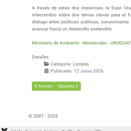
A través de estas dos instancias, la Expo Ur
intercambio sobre dos temas claves para el fu
diálogo entre políticas públicas, conocimient
avanzar hacia un desarrollo sostenible.
Ministerio de Ambiente - Montevideo - URUGUAY
Detalles
Categoría:
Locales
Publicado: 12 Junio 2026
Artículo anterior: Transportistas autoconvocados no f
Artículo siguiente: Séptima edición de l
Anterior
Siguiente
© 2007 - 2026