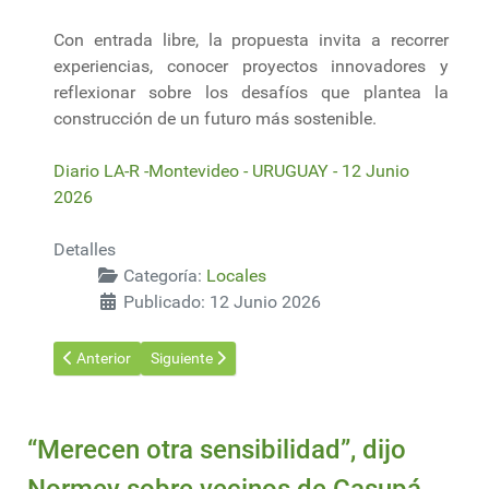
Con entrada libre, la propuesta invita a recorrer
experiencias, conocer proyectos innovadores y
reflexionar sobre los desafíos que plantea la
construcción de un futuro más sostenible.
Diario LA-R -Montevideo - URUGUAY - 12 Junio
2026
Detalles
Categoría:
Locales
Publicado: 12 Junio 2026
Artículo anterior: Proyecto para cerrar el portland de Ancap ad
Artículo siguiente: Transportistas autoconvocados 
Anterior
Siguiente
“Merecen otra sensibilidad”, dijo
Normey sobre vecinos de Casupá