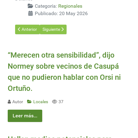
Categoría:
Regionales
Publicado: 20 May 2026
Artículo anterior: Empieza la construcción de la primera planta
Artículo siguiente: El decreto de Milei sobre pract
Anterior
Siguiente
“Merecen otra sensibilidad”, dijo
Normey sobre vecinos de Casupá
que no pudieron hablar con Orsi ni
Ortuño.
Autor
Locales
37
Leer más...