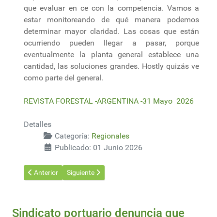
que evaluar en ce con la competencia. Vamos a
estar monitoreando de qué manera podemos
determinar mayor claridad. Las cosas que están
ocurriendo pueden llegar a pasar, porque
eventualmente la planta general establece una
cantidad, las soluciones grandes. Hostly quizás ve
como parte del general.
REVISTA FORESTAL -ARGENTINA -31 Mayo 2026
Detalles
Categoría:
Regionales
Publicado: 01 Junio 2026
Artículo anterior: Brasil reduce 40% el nivel de deforestación en
Artículo siguiente: Corrientes | Consorcios foresta
Anterior
Siguiente
Sindicato portuario denuncia que