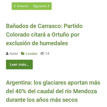
Artículo anterior: Túnel Agua Negra: la megaobra de US$ 1.500 m
Artículo siguiente: CMPC reveló su plan 2026 : ana
Anterior
Siguiente
Bañados de Carrasco: Partido
Colorado citará a Ortuño por
exclusión de humedales
Autor
Locales
14
Leer más...
Argentina: los glaciares aportan más
del 40% del caudal del río Mendoza
durante los años más secos