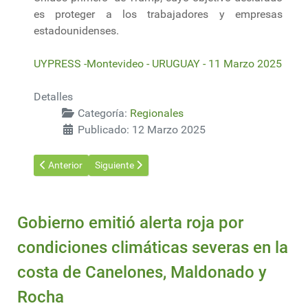
es proteger a los trabajadores y empresas
estadounidenses.
UYPRESS -Montevideo - URUGUAY - 11 Marzo 2025
Detalles
Categoría:
Regionales
Publicado: 12 Marzo 2025
Artículo anterior: Lula pide a Trump «respeto» para Brasil en su
Artículo siguiente: Exportación de madera desde C
Anterior
Siguiente
Gobierno emitió alerta roja por
condiciones climáticas severas en la
costa de Canelones, Maldonado y
Rocha