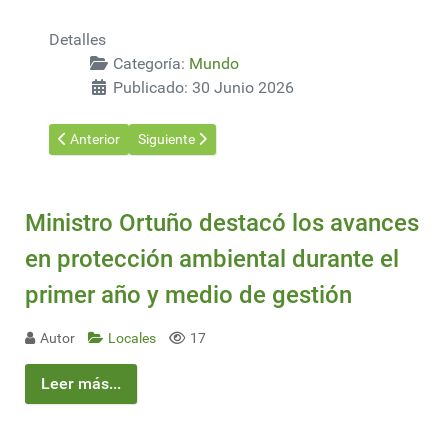
Detalles
Categoría:
Mundo
Publicado: 30 Junio 2026
Artículo anterior: Ormuz: Larga hilera de buques metaneros se
Artículo siguiente: Parque Nacional de Humedales 
Anterior
Siguiente
Ministro Ortuño destacó los avances
en protección ambiental durante el
primer año y medio de gestión
Autor
Locales
17
Leer más...