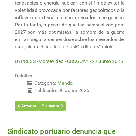
renovables o energía nuclear, con el fin de evitar la
volatilidad provocada por factores geopolíticos o la
influencia externa en sus mercados energéticos.
Por lo tanto, a pesar de que las perspectivas para
2027 son más optimistas, la sombra de la guerra
en Irán seguirá cerniéndose sobre los mercados del
gas", cierra el analista de UniCredit en Múnich.
UYPRESS -Montevideo - URUGUAY - 27 Junio 2026
Detalles
Categoría:
Mundo
Publicado: 30 Junio 2026
Artículo anterior: ¿Competencia para el Triángulo del Litio de 
Artículo siguiente: Trump empuja el carbón, pero l
Anterior
Siguiente
Sindicato portuario denuncia que