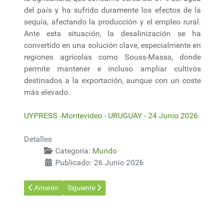
del país y ha sufrido duramente los efectos de la
sequía, afectando la producción y el empleo rural.
Ante esta situación, la desalinización se ha
convertido en una solución clave, especialmente en
regiones agrícolas como Souss-Massa, donde
permite mantener e incluso ampliar cultivos
destinados a la exportación, aunque con un coste
más elevado.
UYPRESS -Montevideo - URUGUAY - 24 Junio 2026
Detalles
Categoría:
Mundo
Publicado: 26 Junio 2026
Artículo anterior: Parque Nacional de Humedales del Lago Mingc
Artículo siguiente: Panamá y China chocan en la O
Anterior
Siguiente