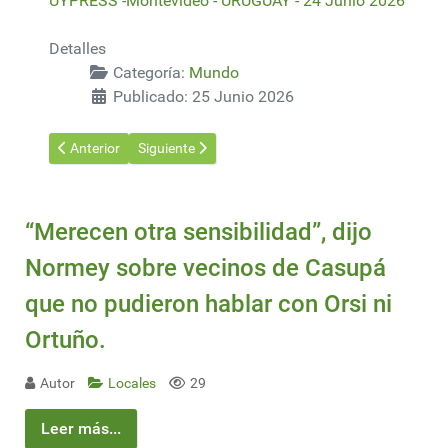
UYPRESS -Montevideo - URUGUAY - 24 Junio 2026
Detalles
Categoría:
Mundo
Publicado: 25 Junio 2026
Artículo anterior: Marruecos desarrolla un plan estratégico par
Artículo siguiente: UPM and ANDRITZ partner to ad
Anterior
Siguiente
“Merecen otra sensibilidad”, dijo
Normey sobre vecinos de Casupá
que no pudieron hablar con Orsi ni
Ortuño.
Autor
Locales
29
Leer más...