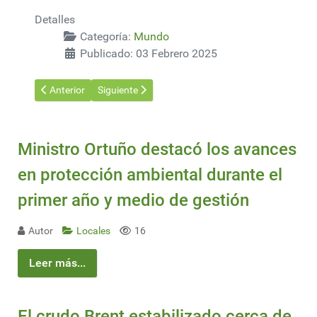
Detalles
Categoría:
Mundo
Publicado: 03 Febrero 2025
Artículo anterior: Estados Unidos acuerda con Panamá sobre el
Artículo siguiente: Francia paralizada
Anterior
Siguiente
Ministro Ortuño destacó los avances
en protección ambiental durante el
primer año y medio de gestión
Autor
Locales
16
Leer más...
El crudo Brent estabilizado cerca de