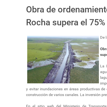
Obra de ordenamient
Rocha supera el 75%
De l
Obr
sup
La 
agua
lag
impu
y evitar inundaciones en áreas productivas de 
construcción de varios canales. La inversión pre
En el sitio web del Ministerio de Transpor