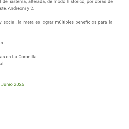
l del sistema, alterada, de modo histórico, por obras de
te, Andreoni y 2.
 social, la meta es lograr múltiples beneficios para la
as
as en La Coronilla
al
 Junio 2026
res -carne vacuna, celulosa y lácteos- ya logró más de US$ 1.000 millones
: Presidente del BROU reafirmó rol de institución como socio estratégico d