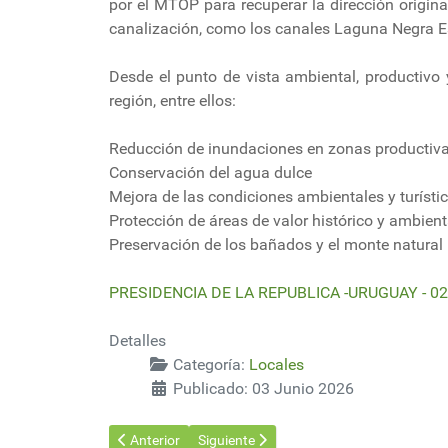
por el MTOP para recuperar la dirección origina
canalización, como los canales Laguna Negra Es
Desde el punto de vista ambiental, productivo y
región, entre ellos:
Reducción de inundaciones en zonas productiv
Conservación del agua dulce
Mejora de las condiciones ambientales y turístic
Protección de áreas de valor histórico y ambient
Preservación de los bañados y el monte natural
PRESIDENCIA DE LA REPUBLICA -URUGUAY - 02
Detalles
Categoría:
Locales
Publicado: 03 Junio 2026
Artículo anterior: Exportaciones: uno de los tres moto
Artículo siguiente: Día de la Exportación
Anterior
Siguiente