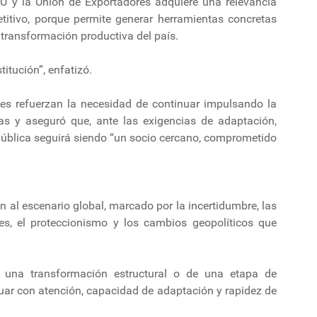
U y la Unión de Exportadores adquiere una relevancia
itivo, porque permite generar herramientas concretas
transformación productiva del país.
titución”, enfatizó.
les refuerzan la necesidad de continuar impulsando la
as y aseguró que, ante las exigencias de adaptación,
epública seguirá siendo “un socio cercano, comprometido
én al escenario global, marcado por la incertidumbre, las
es, el proteccionismo y los cambios geopolíticos que
e una transformación estructural o de una etapa de
uar con atención, capacidad de adaptación y rapidez de