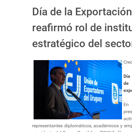
Día de la Exportació
reafirmó rol de inst
estratégico del sect
Cre
Día
de 
exp
En 
pres
act
representantes diplomáticos, académicos y empr