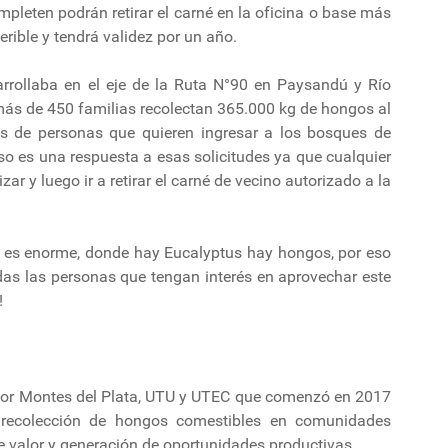
ompleten podrán retirar el carné en la oficina o base más
erible y tendrá validez por un año.
rollaba en el eje de la Ruta N°90 en Paysandú y Río
más de 450 familias recolectan 365.000 kg de hongos al
es de personas que quieren ingresar a los bosques de
so es una respuesta a esas solicitudes ya que cualquier
zar y luego ir a retirar el carné de vecino autorizado a la
ma es enorme, donde hay Eucalyptus hay hongos, por eso
as las personas que tengan interés en aprovechar este
!
or Montes del Plata, UTU y UTEC que comenzó en 2017
la recolección de hongos comestibles en comunidades
de valor y generación de oportunidades productivas.