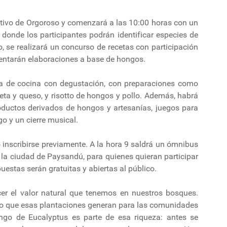
rtivo de Orgoroso y comenzará a las 10:00 horas con un
donde los participantes podrán identificar especies de
o, se realizará un concurso de recetas con participación
sentarán elaboraciones a base de hongos.
ta de cocina con degustación, con preparaciones como
ta y queso, y risotto de hongos y pollo. Además, habrá
ductos derivados de hongos y artesanías, juegos para
go y un cierre musical.
o inscribirse previamente. A la hora 9 saldrá un ómnibus
 la ciudad de Paysandú, para quienes quieran participar
opuestas serán gratuitas y abiertas al público.
ecer el valor natural que tenemos en nuestros bosques.
lo que esas plantaciones generan para las comunidades
ngo de Eucalyptus es parte de esa riqueza: antes se