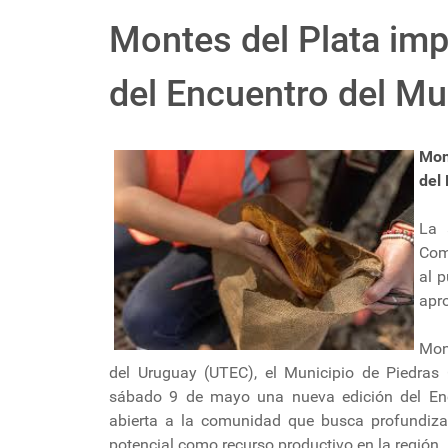
Montes del Plata imp
del Encuentro del M
Mon
del
La 
Com
al p
apr
Mon
del Uruguay (UTEC), el Municipio de Piedras 
sábado 9 de mayo una nueva edición del Enc
abierta a la comunidad que busca profundiza
potencial como recurso productivo en la región.