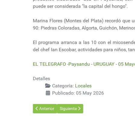
puede ser considerada "la capital del hongo".
Marina Flores (Montes del Plata) recordó que u
90: Piedras Coloradas, Algorta, Guichón, Merinos
El programa arranca a las 10 con el micosende
del chef Ian Escobar, actividades para niños, t
EL TELEGRAFO -Paysandu - URUGUAY - 05 May
Detalles
Categoría:
Locales
Publicado: 05 May 2026
Artículo anterior: Montes del Plata impulsa una nuev
Artículo siguiente: La empresa uruguaya
Anterior
Siguiente