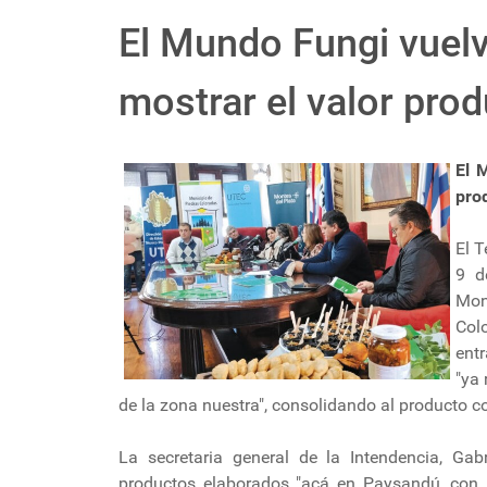
El Mundo Fungi vuel
mostrar el valor pro
El 
pro
El T
9 d
Mon
Col
ent
"ya
de la zona nuestra", consolidando al producto co
La secretaria general de la Intendencia, Ga
productos elaborados "acá en Paysandú, con