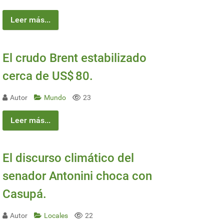
Leer más...
El crudo Brent estabilizado
cerca de US$ 80.
Autor
Mundo
23
Leer más...
El discurso climático del
senador Antonini choca con
nanciera del Banco Mundial
Casupá.
Autor
Locales
22