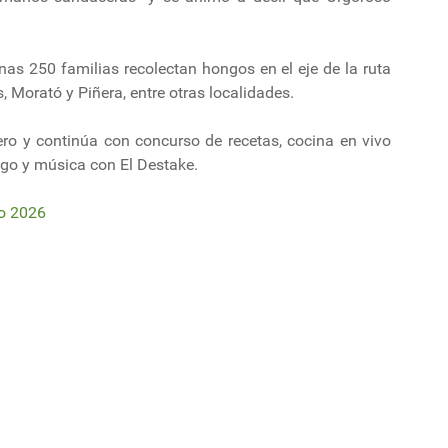
nas 250 familias recolectan hongos en el eje de la ruta
, Morató y Piñera, entre otras localidades.
ro y continúa con concurso de recetas, cocina en vivo
ango y música con El Destake.
o 2026
a edición del Encuentro del Mundo Fungi en Orgoroso
 Arboreal recibirá un préstamo por US$ 40 millones de la Corporación Fi