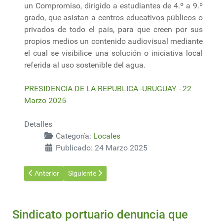
un Compromiso, dirigido a estudiantes de 4.º a 9.º
grado, que asistan a centros educativos públicos o
privados de todo el país, para que creen por sus
propios medios un contenido audiovisual mediante
el cual se visibilice una solución o iniciativa local
referida al uso sostenible del agua.
PRESIDENCIA DE LA REPUBLICA -URUGUAY - 22
Marzo 2025
Detalles
Categoría:
Locales
Publicado: 24 Marzo 2025
Artículo anterior: Los dólares del viento: ¿cómo le fue a los tre
Artículo siguiente: Diez de Medina: “Acuerdos de 202
Anterior
Siguiente
Sindicato portuario denuncia que