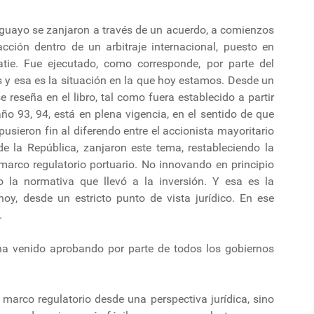
uruguayo se zanjaron a través de un acuerdo, a comienzos
cción dentro de un arbitraje internacional, puesto en
ie. Fue ejecutado, como corresponde, por parte del
s y esa es la situación en la que hoy estamos. Desde un
e reseña en el libro, tal como fuera establecido a partir
ño 93, 94, está en plena vigencia, en el sentido de que
sieron fin al diferendo entre el accionista mayoritario
de la República, zanjaron este tema, restableciendo la
 marco regulatorio portuario. No innovando en principio
do la normativa que llevó a la inversión. Y esa es la
oy, desde un estricto punto de vista jurídico. En ese
.
e ha venido aprobando por parte de todos los gobiernos
l marco regulatorio desde una perspectiva jurídica, sino