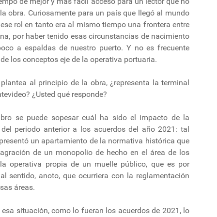
iempo de mejor y más fácil acceso para un lector que no
e la obra. Curiosamente para un país que llegó al mundo
 ese rol en tanto era al mismo tiempo una frontera entre
na, por haber tenido esas circunstancias de nacimiento
poco a espaldas de nuestro puerto. Y no es frecuente
e los conceptos eje de la operativa portuaria.
lantea al principio de la obra, ¿representa la terminal
ntevideo? ¿Usted qué responde?
ibro se puede sopesar cuál ha sido el impacto de la
 del periodo anterior a los acuerdos del año 2021: tal
representó un apartamiento de la normativa histórica que
nsagración de un monopolio de hecho en el área de los
la operativa propia de un muelle público, que es por
al sentido, anoto, que ocurriera con la reglamentación
esas áreas.
a esa situación, como lo fueran los acuerdos de 2021, lo