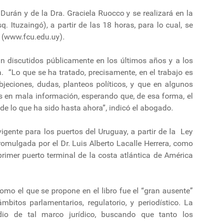
Durán y de la Dra. Graciela Ruocco y se realizará en la
. Ituzaingó), a partir de las 18 horas, para lo cual, se
b (www.fcu.edu.uy).
an discutidos públicamente en los últimos años y a los
 “Lo que se ha tratado, precisamente, en el trabajo es
eciones, dudas, planteos políticos, y que en algunos
n mala información, esperando que, de esa forma, el
e lo que ha sido hasta ahora”, indicó el abogado.
vigente para los puertos del Uruguay, a partir de la Ley
romulgada por el Dr. Luis Alberto Lacalle Herrera, como
rimer puerto terminal de la costa atlántica de América
mo el que se propone en el libro fue el “gran ausente”
itos parlamentarios, regulatorio, y periodístico. La
udio de tal marco jurídico, buscando que tanto los