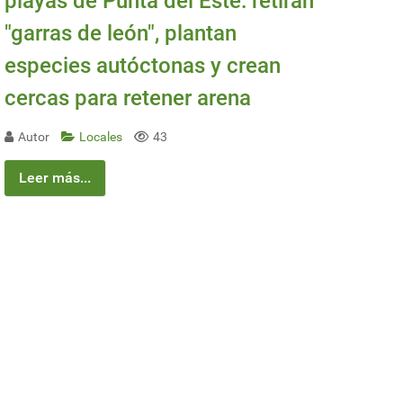
playas de Punta del Este: retiran
"garras de león", plantan
especies autóctonas y crean
cercas para retener arena
Autor
Locales
43
Leer más...