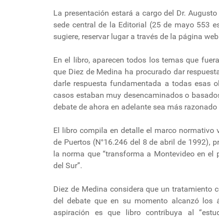
La presentación estará a cargo del Dr. Augusto 
sede central de la Editorial (25 de mayo 553 esq
sugiere, reservar lugar a través de la página we
En el libro, aparecen todos los temas que fuer
que Diez de Medina ha procurado dar respuesta.
darle respuesta fundamentada a todas esas obj
casos estaban muy desencaminados o basados e
debate de ahora en adelante sea más razonado d
El libro compila en detalle el marco normativo 
de Puertos (N°16.246 del 8 de abril de 1992), p
la norma que “transforma a Montevideo en el p
del Sur”.
Diez de Medina considera que un tratamiento co
del debate que en su momento alcanzó los ámb
aspiración es que libro contribuya al “est