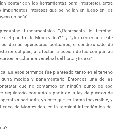
an contar con las herramientas para interpretar, entre
os importantes intereses que se hallan en juego en los
uyera un país”.
preguntas fundamentales “¿Representa la terminal
en el puerto de Montevideo?” y “¿ha cercenado este
e los demás operadores portuarios, o condicionado de
terior del país, al afectar la acción de las compañías
ce ser la columna vertebral del libro. ¿Es así?
lica. En esos términos fue planteado tanto en el terreno
alguna medida y parlamentario. Entonces, una de las
constatar que no contamos en ningún punto de esa
 regulatorio portuario a partir de la ley de puertos de
perativa portuaria, yo creo que en forma irreversible, y
l caso de Montevideo, en la terminal interatlántica del
ema?