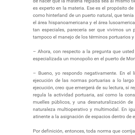
de hacer que la materia reglada sea al mismo t
es experto en la materia. Ese es el propósito d
como hinterland de un puerto natural, que tenía
el área hispanoamericana y el área lusoamerica
tan especiales, parecería ser que vivimos un 
tampoco el manejo de los términos portuarios y d
– Ahora, con respecto a la pregunta que usted p
especializada un monopolio en el puerto de Mo
– Bueno, yo respondo negativamente. En el l
ejecución de las normas portuarias a lo largo
ejecución, creo que emergerá de su lectura, sí 
regula la actividad portuaria, así como la co
muelles públicos, y una desnaturalización de 
naturaleza multioperativo y multimodal. En igu
atinente a la asignación de espacios dentro de 
Por definición, entonces, toda norma que corrij