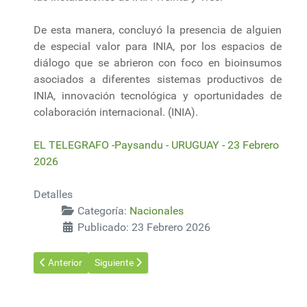
De esta manera, concluyó la presencia de alguien
de especial valor para INIA, por los espacios de
diálogo que se abrieron con foco en bioinsumos
asociados a diferentes sistemas productivos de
INIA, innovación tecnológica y oportunidades de
colaboración internacional. (INIA).
EL TELEGRAFO -Paysandu - URUGUAY - 23 Febrero
2026
Detalles
Categoría:
Nacionales
Publicado: 23 Febrero 2026
Artículo anterior: Picudo rojo: Uso de trampas con feromonas
Artículo siguiente: Inauguración de cosecha de cul
Anterior
Siguiente