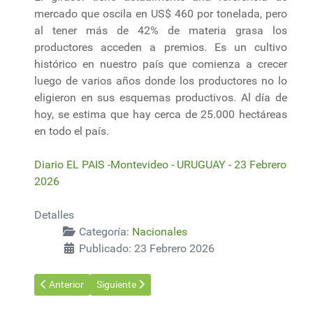
mercado que oscila en US$ 460 por tonelada, pero
al tener más de 42% de materia grasa los
productores acceden a premios. Es un cultivo
histórico en nuestro país que comienza a crecer
luego de varios años donde los productores no lo
eligieron en sus esquemas productivos. Al día de
hoy, se estima que hay cerca de 25.000 hectáreas
en todo el país.
Diario EL PAIS -Montevideo - URUGUAY - 23 Febrero
2026
Detalles
Categoría:
Nacionales
Publicado: 23 Febrero 2026
Artículo anterior: Referente internacional en soluciones biológi
Artículo siguiente: El jueves comienza la Expo Dur
Anterior
Siguiente