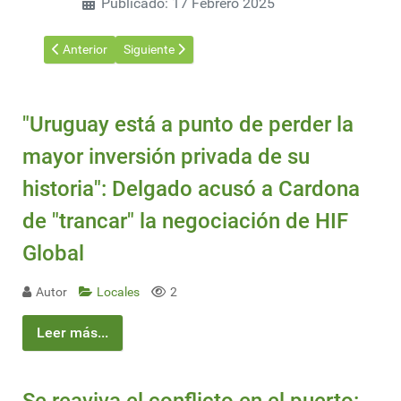
Publicado: 17 Febrero 2025
Artículo anterior: Fue presentado el sistema informático de regis
Artículo siguiente: Agricultura orgánica cobra un
Anterior
Siguiente
"Uruguay está a punto de perder la
mayor inversión privada de su
historia": Delgado acusó a Cardona
de "trancar" la negociación de HIF
Global
Autor
Locales
2
Leer más...
Se reaviva el conflicto en el puerto: