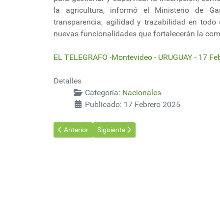
la agricultura, informó el Ministerio de Ga
transparencia, agilidad y trazabilidad en todo
nuevas funcionalidades que fortalecerán la comp
EL TELEGRAFO -Montevideo - URUGUAY - 17 Fe
Detalles
Categoría:
Nacionales
Publicado: 17 Febrero 2025
Artículo anterior: Monitorear el nivel de fósforo en lo
Artículo siguiente: “Pocas veces se ha vis
Anterior
Siguiente