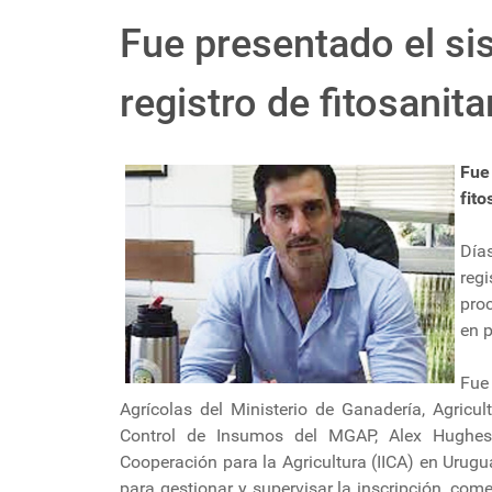
Fue presentado el si
registro de fitosanit
Fue
fito
Día
regi
pro
en p
Fue
Agrícolas del Ministerio de Ganadería, Agricu
Control de Insumos del MGAP, Alex Hughes; 
Cooperación para la Agricultura (IICA) en Urugu
para gestionar y supervisar la inscripción, come