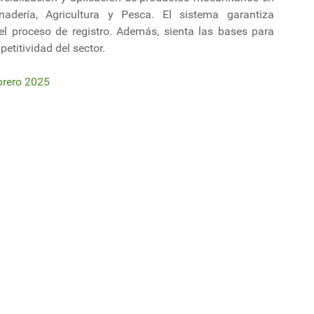
nadería, Agricultura y Pesca. El sistema garantiza
 el proceso de registro. Además, sienta las bases para
etitividad del sector.
brero 2025
s suelos permite ahorrar dinero
to un daño tan irreversible en los cultivos”, dijo Mattos sobre impacto del