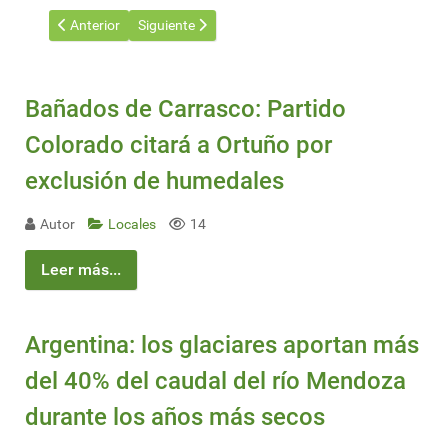
Artículo anterior: El cultivo de invierno pinta de amarillo distint
Artículo siguiente: Jornada de Riego.
Anterior
Siguiente
Bañados de Carrasco: Partido
Colorado citará a Ortuño por
exclusión de humedales
Autor
Locales
14
Leer más...
Argentina: los glaciares aportan más
del 40% del caudal del río Mendoza
durante los años más secos