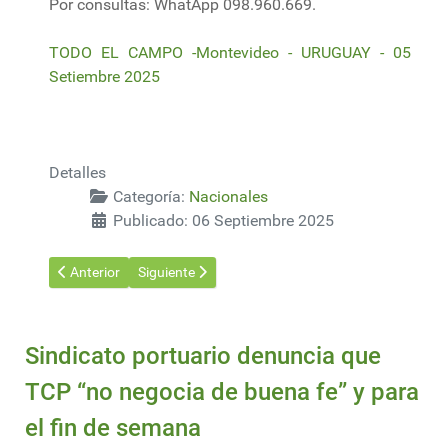
Por consultas: WhatApp 098.960.669.
TODO EL CAMPO -Montevideo - URUGUAY - 05
Setiembre 2025
Detalles
Categoría:
Nacionales
Publicado: 06 Septiembre 2025
Artículo anterior: MGAP actualiza requisitos sanitarios para ex
Artículo siguiente: Mesa de Corrales se reúne con 
Anterior
Siguiente
Sindicato portuario denuncia que
TCP “no negocia de buena fe” y para
el fin de semana