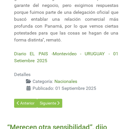
garante del negocio, pero exigimos respuestas
porque fuimos parte de una delegación oficial que
buscó entablar una relación comercial más
profunda con Panamá, por lo que vemos ciertas
potestades para que las cosas se hagan de una
forma distinta", remató.
Diario EL PAIS -Montevideo - URUGUAY - 01
Setiembre 2025
Detalles
Categoría:
Nacionales
Publicado: 01 Septiembre 2025
Artículo anterior: Expertos chinos y mexicanos colaboran con U
Artículo siguiente: En Tacuarembó se realiza hoy el
Anterior
Siguiente
“Merecen otra sensibilidad”, dijo