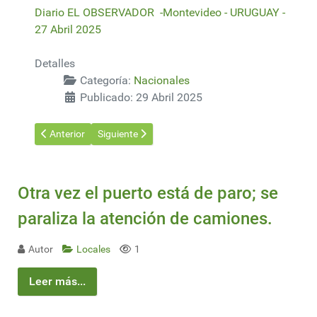
Diario EL OBSERVADOR -Montevideo - URUGUAY -
27 Abril 2025
Detalles
Categoría:
Nacionales
Publicado: 29 Abril 2025
Artículo anterior: Bayer no descarta abandonar el glifosato a r
Artículo siguiente: Aumento de casos de picudo ro
Anterior
Siguiente
Otra vez el puerto está de paro; se
paraliza la atención de camiones.
Autor
Locales
1
Leer más...