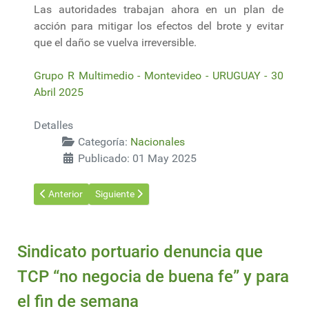
Las autoridades trabajan ahora en un plan de
acción para mitigar los efectos del brote y evitar
que el daño se vuelva irreversible.
Grupo R Multimedio - Montevideo - URUGUAY - 30
Abril 2025
Detalles
Categoría:
Nacionales
Publicado: 01 May 2025
Artículo anterior: Día del trabajador rural
Artículo siguiente: Bayer no descarta abandonar el
Anterior
Siguiente
Sindicato portuario denuncia que
TCP “no negocia de buena fe” y para
el fin de semana