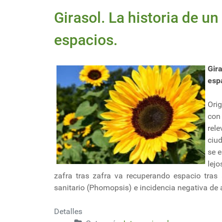
Girasol. La historia de u
espacios.
Gir
esp
Ori
con
rel
ciu
se e
lej
zafra tras zafra va recuperando espacio tras
sanitario (Phomopsis) e incidencia negativa de
Detalles