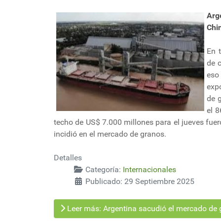
Arg
Chi
En 
de 
eso
exp
de g
el 8
techo de US$ 7.000 millones para el jueves fue
incidió en el mercado de granos.
Detalles
Categoría:
Internacionales
Publicado: 29 Septiembre 2025
Leer más: Argentina sacudió el mercado de 