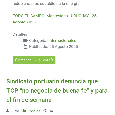
reduciendo los subsidios a la energía.
TODO EL CAMPO -Montevideo - URUGUAY - 25
Agosto 2025
Detalles
Categoría:
Internacionales
Publicado: 25 Agosto 2025
Artículo anterior: "Sembramos casas": emprendededores argenti
Artículo siguiente: Francia sólo firmará el acuerdo
Anterior
Siguiente
Sindicato portuario denuncia que
TCP “no negocia de buena fe” y para
el fin de semana
Autor
Locales
34