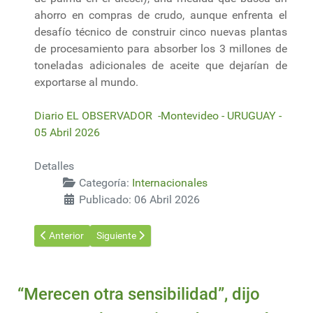
ahorro en compras de crudo, aunque enfrenta el
desafío técnico de construir cinco nuevas plantas
de procesamiento para absorber los 3 millones de
toneladas adicionales de aceite que dejarían de
exportarse al mundo.
Diario EL OBSERVADOR -Montevideo - URUGUAY -
05 Abril 2026
Detalles
Categoría:
Internacionales
Publicado: 06 Abril 2026
Artículo anterior: Utilizan lana de descarte como aislante térmic
Artículo siguiente: Más de un millón de toneladas 
Anterior
Siguiente
“Merecen otra sensibilidad”, dijo