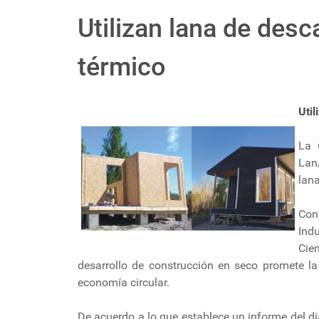
Utilizan lana de desc
térmico
Uti
La 
Lan
lana
Con
Indu
Cie
desarrollo de construcción en seco promete la
economía circular.
De acuerdo a lo que establece un informe del di