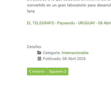
convertido en un gran laboratorio para desarro
lana
EL TELEGRAFO - Paysandu - URUGUAY - 08 Abri
Detalles
Categoría:
Internacionales
Publicado: 08 Abril 2026
Artículo anterior: Por vulnerabilidad de América Latin
Artículo siguiente: La revolución de los cu
Anterior
Siguiente