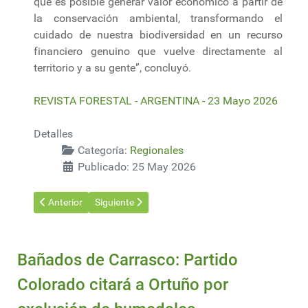
que es posible generar valor económico a partir de
la conservación ambiental, transformando el
cuidado de nuestra biodiversidad en un recurso
financiero genuino que vuelve directamente al
territorio y a su gente”, concluyó.
REVISTA FORESTAL - ARGENTINA - 23 Mayo 2026
Detalles
Categoría:
Regionales
Publicado: 25 May 2026
Artículo anterior: Ajuste recesivo forestal: crisis para el eucalipt
Artículo siguiente: El vivero forestal de Papel Mis
Anterior
Siguiente
Bañados de Carrasco: Partido
Colorado citará a Ortuño por