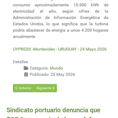
consume aproximadamente 10.500 kWh de
electricidad al año, según cifras de la
Administración de Información Energética de
Estados Unidos, lo que significa que la turbina
podría abastecer de energía a unos 4.200 hogares
anualmente.
UYPRESS -Montevideo - URUGUAY - 24 Mayo 2026
Detalles
Categoría:
Mundo
Publicado: 25 May 2026
Artículo anterior: El precio del carbono gana terreno global.
Artículo siguiente: Competitive advantage starts w
Anterior
Siguiente
Sindicato portuario denuncia que