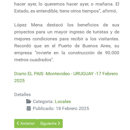
hacer ayer, lo queremos hacer ayer, o mañana. El
Estado, es entendible, tiene otros tiempos”, afirmó.
López Mena destacó los beneficios de sus
proyectos para un mayor ingreso de turistas y de
mejores condiciones para recibir a los visitantes.
Recordó que en el Puerto de Buenos Aires, su
empresa "invierte en la construcción de 90.000
metros cuadrados".
Diario EL PAIS -Montevideo - URUGUAY -17 Febrero
2025
Detalles
Categoría:
Locales
Publicado: 18 Febrero 2025
Artículo anterior: El MTOP confirmó nuevo accidente ferroviari
Artículo siguiente: Ministerio de Ambiente detectó
Anterior
Siguiente