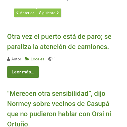
Artículo anterior: Patrimonio: Reinician obras en el muelle del hi
Artículo siguiente: Tecnología, inversión y futuro: 
Anterior
Siguiente
Otra vez el puerto está de paro; se
paraliza la atención de camiones.
Autor
Locales
1
Leer más...
“Merecen otra sensibilidad”, dijo
Normey sobre vecinos de Casupá
que no pudieron hablar con Orsi ni
Ortuño.