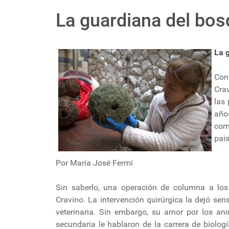
La guardiana del bo
La 
Con
Cra
las 
año
com
pai
Por María José Fermi
Sin saberlo, una operación de columna a lo
Cravino. La intervención quirúrgica la dejó sens
veterinaria. Sin embargo, su amor por los an
secundaria le hablaron de la carrera de biolog