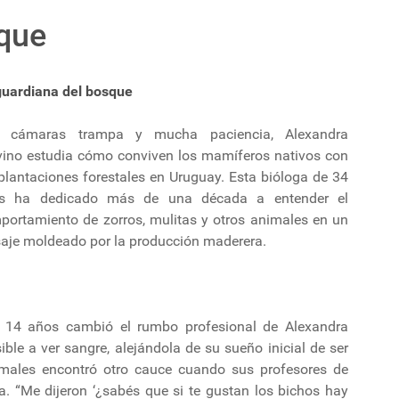
sque
guardiana del bosque
 cámaras trampa y mucha paciencia, Alexandra
vino estudia cómo conviven los mamíferos nativos con
plantaciones forestales en Uruguay. Esta bióloga de 34
s ha dedicado más de una década a entender el
portamiento de zorros, mulitas y otros animales en un
saje moldeado por la producción maderera.
s 14 años cambió el rumbo profesional de Alexandra
ible a ver sangre, alejándola de su sueño inicial de ser
imales encontró otro cauce cuando sus profesores de
ía. “Me dijeron ‘¿sabés que si te gustan los bichos hay