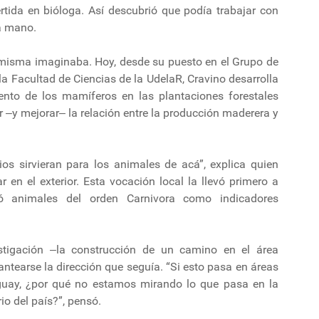
vertida en bióloga. Así descubrió que podía trabajar con
la mano.
a misma imaginaba. Hoy, desde su puesto en el Grupo de
la Facultad de Ciencias de la UdelaR, Cravino desarrolla
ento de los mamíferos en las plantaciones forestales
 ‒y mejorar‒ la relación entre la producción maderera y
s sirvieran para los animales de acá”, explica quien
 en el exterior. Esta vocación local la llevó primero a
ió animales del orden Carnivora como indicadores
stigación ‒la construcción de un camino en el área
antearse la dirección que seguía. “Si esto pasa en áreas
uay, ¿por qué no estamos mirando lo que pasa en la
io del país?”, pensó.