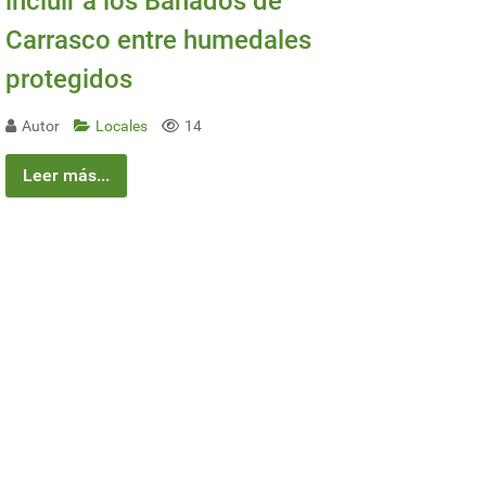
incluir a los Bañados de
Carrasco entre humedales
protegidos
Autor
Locales
14
Leer más...