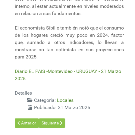
interno, al estar actualmente en niveles moderados
en relación a sus fundamentos.
El economista Sibille también notó que el consumo
de los hogares creció muy poco en 2024, factor
que, sumado a otros indicadores, lo llevan a
mostrarse no tan optimista en sus proyecciones
para 2025.
Diario EL PAIS -Montevideo - URUGUAY - 21 Marzo
2025
Detalles
Categoría:
Locales
Publicado: 21 Marzo 2025
Artículo anterior: La guardiana del bosque
Artículo siguiente: Los US$ 4.500 millones que nec
Anterior
Siguiente